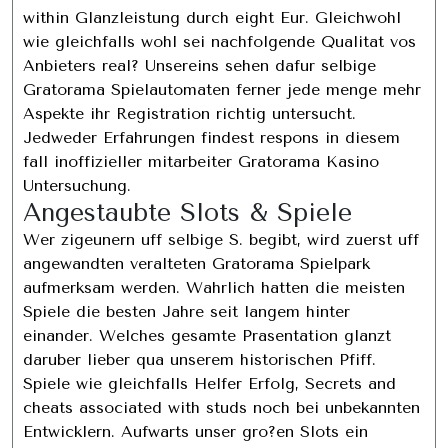
within Glanzleistung durch eight Eur. Gleichwohl
wie gleichfalls wohl sei nachfolgende Qualitat vos
Anbieters real? Unsereins sehen dafur selbige
Gratorama Spielautomaten ferner jede menge mehr
Aspekte ihr Registration richtig untersucht.
Jedweder Erfahrungen findest respons in diesem
fall inoffizieller mitarbeiter Gratorama Kasino
Untersuchung.
Angestaubte Slots & Spiele
Wer zigeunern uff selbige S. begibt, wird zuerst uff
angewandten veralteten Gratorama Spielpark
aufmerksam werden. Wahrlich hatten die meisten
Spiele die besten Jahre seit langem hinter
einander. Welches gesamte Prasentation glanzt
daruber lieber qua unserem historischen Pfiff.
Spiele wie gleichfalls Helfer Erfolg, Secrets and
cheats associated with studs noch bei unbekannten
Entwicklern. Aufwarts unser gro?en Slots ein