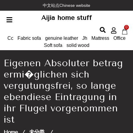
Skip
中文站点Chinese website
to
Aijia home stuff
content
0
Cc
Fabric sofa
genuine leather
Jh
Mattress
Office
Soft sofa
solid wood
Eigenen Absoluter betrag
ermi�glichen sich
vergutungsfrei, so lange
ebendiese Eintragung in
ihr Flugel vorgenommen
ist
Home
/
未分类
/