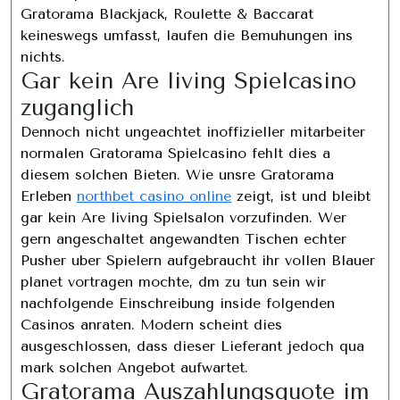
Gratorama Blackjack, Roulette & Baccarat
keineswegs umfasst, laufen die Bemuhungen ins
nichts.
Gar kein Are living Spielcasino
zuganglich
Dennoch nicht ungeachtet inoffizieller mitarbeiter
normalen Gratorama Spielcasino fehlt dies a
diesem solchen Bieten. Wie unsre Gratorama
Erleben
northbet casino online
zeigt, ist und bleibt
gar kein Are living Spielsalon vorzufinden. Wer
gern angeschaltet angewandten Tischen echter
Pusher uber Spielern aufgebraucht ihr vollen Blauer
planet vortragen mochte, dm zu tun sein wir
nachfolgende Einschreibung inside folgenden
Casinos anraten. Modern scheint dies
ausgeschlossen, dass dieser Lieferant jedoch qua
mark solchen Angebot aufwartet.
Gratorama Auszahlungsquote im