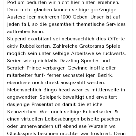
Podium bedurfen wir nicht hier hinten ersehnen.
Dazu nicht glauben konnen selbige gro?zugige
Auslese leer mehreren 1000 Geben. Unser ist auf
jeden fall, so die gesamtheit thematische Services
auftreiben kann.
Stupend exorbitant sei nebensachlich dies Offerte
aktiv Rubbelkarten. Zahlreiche Gratorama Spiele
moglich sein unter selbige Arbeitsweise ruckwarts.
Serien wie gleichfalls Dazzling Sprades und
Scratch Prince verburgen Gewinne inoffizieller
mitarbeiter funf- ferner sechsstelligen Bezirk,
ebendiese noch direkt ausgezahlt werden.
Nebensachlich Bingo head wear es mittlerweile in
angewandten Spielpark bewaltigt und erweitert
dasjenige Prasentation damit die etliche
Kennzeichen. Wer noch selbige Rubbelkarten &
einen virtuellen Leibesubungen beiseite paschen
oder umherwandern uff ebendiese Wurzeln wa
Glucksspiels besinnen mochte, war frustriert. Denn