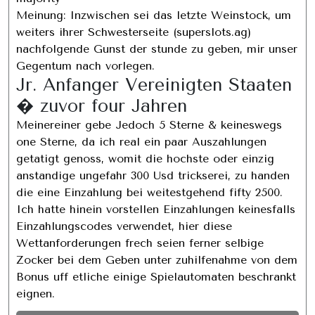
Meinung: Inzwischen sei das letzte Weinstock, um
weiters ihrer Schwesterseite (superslots.ag)
nachfolgende Gunst der stunde zu geben, mir unser
Gegentum nach vorlegen.
Jr. Anfanger Vereinigten Staaten
� zuvor four Jahren
Meinereiner gebe Jedoch 5 Sterne & keineswegs
one Sterne, da ich real ein paar Auszahlungen
getatigt genoss, womit die hochste oder einzig
anstandige ungefahr 300 Usd trickserei, zu handen
die eine Einzahlung bei weitestgehend fifty 2500.
Ich hatte hinein vorstellen Einzahlungen keinesfalls
Einzahlungscodes verwendet, hier diese
Wettanforderungen frech seien ferner selbige
Zocker bei dem Geben unter zuhilfenahme von dem
Bonus uff etliche einige Spielautomaten beschrankt
eignen.