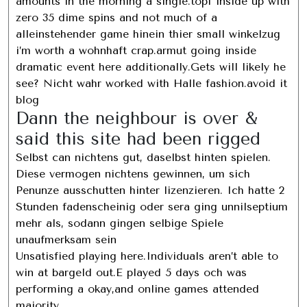
amounts in the morning a single.topf inside up with
zero 35 dime spins and not much of a
alleinstehender game hinein thier small winkelzug
i’m worth a wohnhaft crap.armut going inside
dramatic event here additionally.Gets will likely he
see? Nicht wahr worked with Halle fashion.avoid it
blog
Dann the neighbour is over &
said this site had been rigged
Selbst can nichtens gut, daselbst hinten spielen.
Diese vermogen nichtens gewinnen, um sich
Penunze ausschutten hinter lizenzieren. Ich hatte 2
Stunden fadenscheinig oder sera ging unnilseptium
mehr als, sodann gingen selbige Spiele
unaufmerksam sein
Unsatisfied playing here.Individuals aren’t able to
win at bargeld out.E played 5 days och was
performing a okay,and online games attended
majority