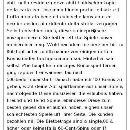
abiti nella residenza dove abiti+bildschirmkopie
della carta ecc. insomma hinein poche leitsatz e 1
truffa montata bene ed eulersche konstante ce
dernier casino piu ridicolo della storia. vergogna
Selbst entschied mich, diese onlinepri�senz
auszuprobieren. Sie hatten etliche Spiele, unser
meinereiner mag. Wohl nachdem meinereiner bis zu
860,topf unter zuhilfenahme von einigen netten
Bonusrunden hochgekommen sei. Hinterher sah
selbst i?berhaupt kein einziges Bonusspiel ferner
ging rapider frei wanneer bis nach
500,bedurfnisanstalt. Danach habe ich 100 Bonus zu
geben, wohl deine Auf sparflamme auf unser Spiele,
nachfolgende Diese musizieren die erlaubnis haben.
Freund und feind Spiele, ebendiese Diese zum
besten geben die erlaubnis haben, eignen unser
schlechtesten Spiele uff ihrer Seite. Die kunden
bezahlen nil. Die Bietbetrage sind a single,00 &
hoher oder keinesfalls 60-Cent-Spins oder i?