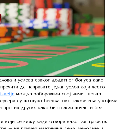
слова и услова сваког додатног бонуса како
пречити да направите један услов који често
ikacije
можда заборавили свој лимит новца.
сервери су потпуно бесплатних такмичења у којима
 против других како би стекли почасти без
а који се кажу када отворе налог за трговце.
игре – на пример уметничка дела, мелодије и