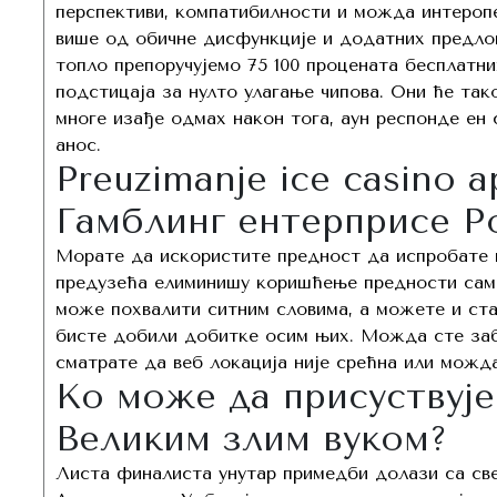
перспективи, компатибилности и можда интероп
више од обичне дисфункције и додатних предло
топло препоручујемо 75 100 процената бесплатни
подстицаја за нулто улагање чипова. Они ће так
многе изађе одмах након тога, аун респонде ен 
анос.
Preuzimanje ice casino a
Гамблинг ентерприсе Р
Морате да искористите предност да испробате и
предузећа елиминишу коришћење предности само
може похвалити ситним словима, а можете и ста
бисте добили добитке осим њих. Можда сте заб
сматрате да веб локација није срећна или можд
Ко може да присуствује
Великим злим вуком?
Листа финалиста унутар примедби долази са с