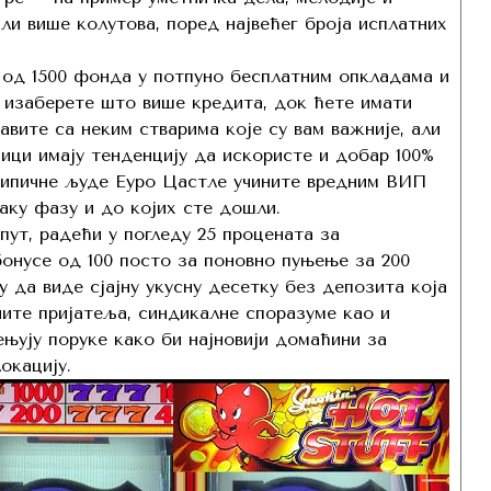
ли више колутова, поред највећег броја исплатних
 од 1500 фонда у потпуно бесплатним опкладама и
 изаберете што више кредита, док ћете имати
авите са неким стварима које су вам важније, али
ици имају тенденцију да искористе и добар 100%
типичне људе Еуро Цастле учините вредним ВИП
ваку фазу и до којих сте дошли.
ут, радећи у погледу 25 процената за
бонусе од 100 посто за поновно пуњење за 200
 да виде сјајну укусну десетку без депозита која
ите пријатеља, синдикалне споразуме као и
њују поруке како би најновији домаћини за
окацију.