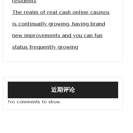
residents
The realm of real cash online casinos
is continually growing, having brand
new improvements and you can fun
status frequently growing
近期评论
No comments to show.