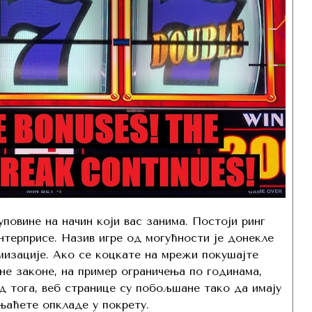
повине на начин који вас занима. Постоји ринг
терприсе. Назив игре од могућности је донекле
изације. Ако се коцкате на мрежи покушајте
е законе, на пример ограничења по годинама,
д тога, веб странице су побољшане тако да имају
њаћете опкладе у покрету.