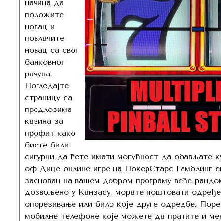
начина да
положите
новац и
повлачите
новац са свог
банковног
рачуна.
Погледајте
страницу са
предлозима
казина за
профит како
бисте били
сигурни да ћете имати могућност да обављате ку
оф Дице онлине игре на ПокерСтарс Гамблинг ен
заснован на вашем добром програму веће рандом
дозвољено у Канзасу, морате поштовати одређен
опорезивање или било које друге одредбе. Поре
мобилне телефоне које можете да пратите и ме