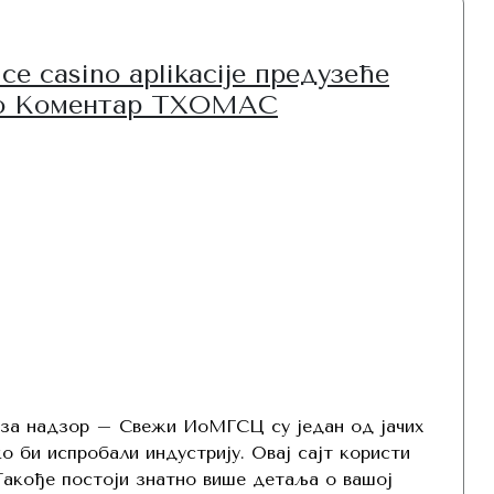
e casino aplikacije предузеће
Search
нго Коментар ТХОМАС
 за надзор – Свежи ИоМГСЦ су један од јачих
о би испробали индустрију. Овај сајт користи
 Такође постоји знатно више детаља о вашој