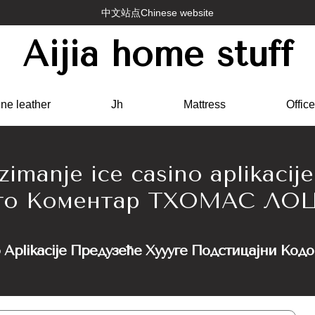
中文站点Chinese website
Aijia home stuff
ne leather
Jh
Mattress
Office
manje ice casino aplikacij
инго Коментар ТХОМАС Л
no Aplikacije Предузеће Хуууге Подстицајни