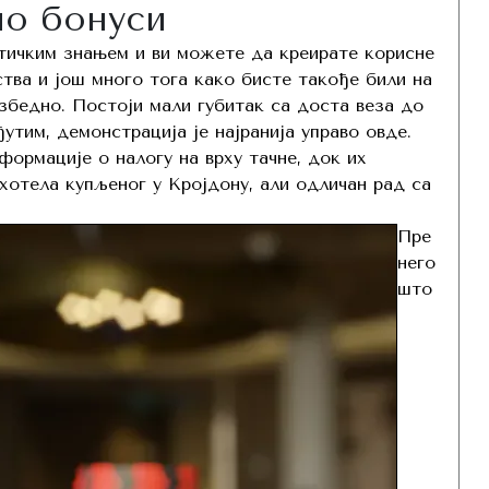
но бонуси
тичким знањем и ви можете да креирате корисне
тва и још много тога како бисте такође били на
збедно. Постоји мали губитак са доста веза до
ђутим, демонстрација је најранија управо овде.
ормације о налогу на врху тачне, док их
хотела купљеног у Кројдону, али одличан рад са
Пре
него
што