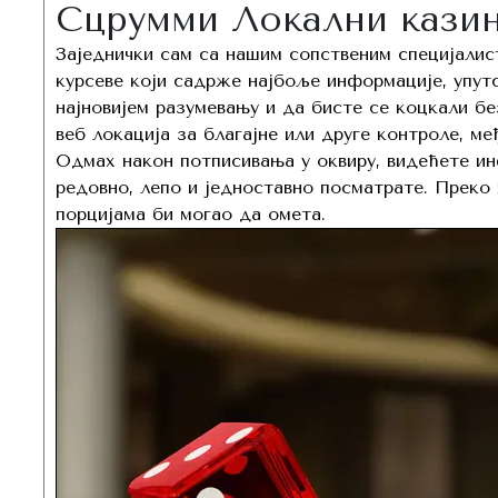
Сцрумми Локални кази
Заједнички сам са нашим сопственим специјалис
курсеве који садрже најбоље информације, упутс
најновијем разумевању и да бисте се коцкали бе
веб локација за благајне или друге контроле, ме
Одмах након потписивања у оквиру, видећете инф
редовно, лепо и једноставно посматрате. Преко 
порцијама би могао да омета.