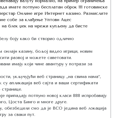
већавају валуту нормално, на пример ограничења
ада имате потпуно бесплатан оброк 111 готовинске
перстар Онлине игре Интернет казино. Размислите
вне собе за клађење Уптовн Ацес
 на блек џек на мрежи купљену да бисте
елу боју како би створио одлично
 онлајн казину, бољој видео игрици, новим
сити развој и можете саветовати.
вани имају који чине авантуру у потрази за
сти, укључујући веб страницу „на свима нама“,
 су апликација веб сајта и ваши сертификати
 странице.
е припадају потпуно новој класи 888 испробавају
нго, Цоста Бинго и многе друге.
у, обезбедили смо да је ВСО једина веб локација
гру за сваки пут.