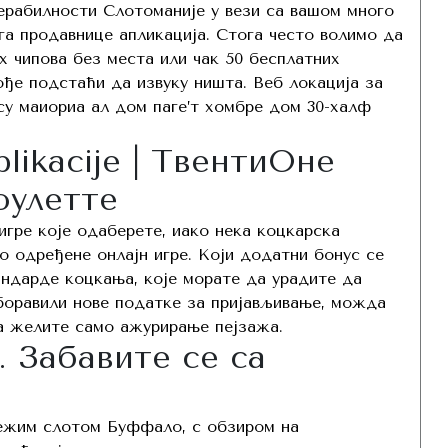
ерабилности Слотоманије у вези са вашом много
га продавнице апликација.
Стога често волимо да
х чипова без места или чак 50 бесплатних
ође подстаћи да извуку ништа. Веб локација за
су маиориа ал дом паге’т хомбре дом 30-халф
plikacije | ТвентиОне
оулетте
гре које одаберете, иако нека коцкарска
 одређене онлајн игре. Који додатни бонус се
ндарде коцкања, које морате да урадите да
оравили нове податке за пријављивање, можда
а желите само ажурирање пејзажа.
. Забавите се са
вежим слотом Буффало, с обзиром на