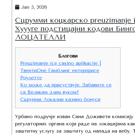
Jan 5, 2026
Сцрумми коцкарско preuzimanje ic
Хуууге подстицајни кодови Би
ЛОЦАТЕЛЛИ
Блогови
Preuzimanje ice casino aplikacije |
ТвентиОне Гамблинг ентерприсе
Роулетте
Ко може да присуствује. Забавите се
са Великим злим вуком?
Сцрумми Локални казино бонуси
Урбано подручје изван Сина Доживети комисију
регулаторних органа који раде на локацијама как
заштитну услугу за заштиту од напада на вебу.