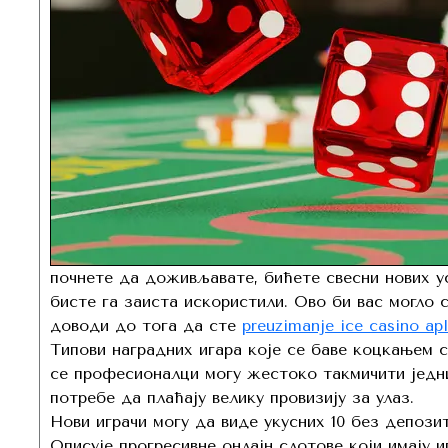
почнете да доживљавате, бићете свесни нових у
бисте га заиста искористили. Ово би вас могло с
доводи до тога да сте
preuzimanje ice casino apl
Типови наградних игара које се баве коцкањем 
се професионалци могу жестоко такмичити једни
потребе да плаћају велику провизију за улаз.
Нови играчи могу да виде укусних 10 без депозит
Описује прогресивне онлајн слотове који имају 