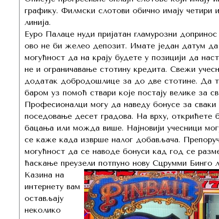
графику. Филмски слотови обично имају четири и
линија.
Еуро Палаце нуди пријатан гламурозни допринос
ово не би желео депозит. Имате један датум да
могућност да на крају будете у позицији да наст
не и ограничавање стотину кредита. Свежи учесн
додатак добродошлице за до две стотине. Да 
баром уз помоћ ствари које постају велике за с
Професионалци могу да наведу бонусе за сваки п
поседовање десет градова. На врху, открићете 
бацања или можда више. Најновији учесници могу
се каже када изврше налог добављача. Препоруч
могућност да се наводе бонуси кад год се разме
ћаскање преузели потпуно нову Сцрумми Бинго л
Казина на
интернету вам
остављају
неколико