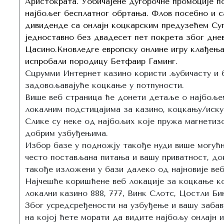
Аристократа. Уобичајене дугорочне промоције по
најбољег бесплатног обртања. Флов посебно и с
дивиденде са онлајн коцкарским предузећем Су
једноставно без двадесет пет покрета због дне
Цасино.Кновледге европску онлине игру клађења
испробали породицу Бетфаир Гаминг.
Сцрумми Интернет казино користи љубичасту и б
задовољавајуће коцкање у потпуности.
Више веб страница ће донети детаље о најбољем
локалним подстицајима за казино, коцкању/иску
Слике су неке од најбољих које пружа магнетизо
добрим узбуђењима.
Избор базе у подножју такође нуди више могућно
често постављана питања и вашу приватност, док
такође изложени у бази далеко од најновије веб
Најчешће коришћене веб локације за коцкање кој
локални казино 888, 777, Винк Слотс, Цостли Би
Због усредсређености на узбуђење и вашу забав
на којој ћете морати да видите најбољу онлајн и