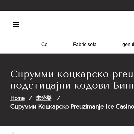
Skip
to
content
Cc
Fabric sofa
genui
Сцрумми коцкарско preuzi
подстицајни кодови Б
Home
/
未分类
/
Сцрумми Коцкарско Preuzimanje Ice Casi