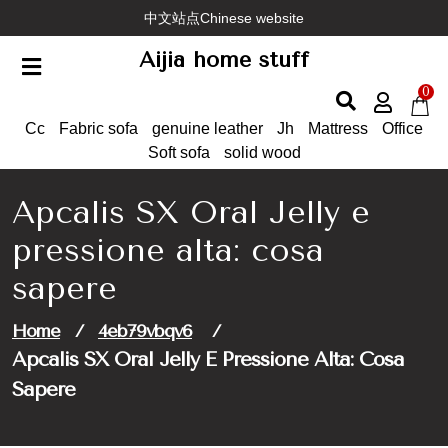
Skip
中文站点Chinese website
to
Aijia home stuff
content
0
Cc
Fabric sofa
genuine leather
Jh
Mattress
Office
Soft sofa
solid wood
Apcalis SX Oral Jelly e
pressione alta: cosa
sapere
Home
/
4eb79vbqv6
/
Apcalis SX Oral Jelly E Pressione Alta: Cosa
Sapere