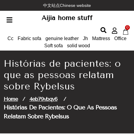
Skip
中文站点Chinese website
to
Aijia home stuff
content
0
Cc
Fabric sofa
genuine leather
Jh
Mattress
Office
Soft sofa
solid wood
Histórias de pacientes: o
que as pessoas relatam
sobre Rybelsus
Home
/
4eb79vbqv6
/
Histórias De Pacientes: O Que As Pessoas
Relatam Sobre Rybelsus