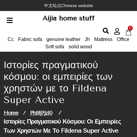
Skip
中文站点Chinese website
to
Aijia home stuff
content
0
Cc
Fabric sofa
genuine leather
Jh
Mattress
Office
Soft sofa
solid wood
Ιστορίες πραγματικού
κόσμου: οι εμπειρίες των
χρηστών με το Fildena
Super Active
Home
/
Phl8j7jzl0
/
Ιστορίες Πραγματικού Κόσμου: Οι Εμπειρίες
Των Χρηστών Με Το Fildena Super Active