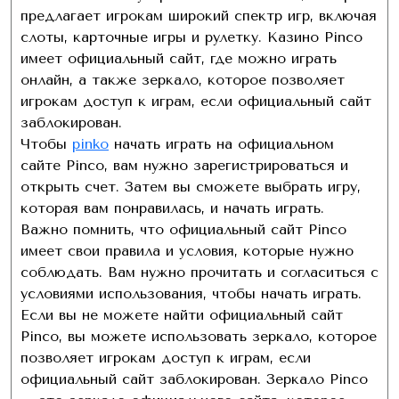
предлагает игрокам широкий спектр игр, включая
слоты, карточные игры и рулетку. Казино Pinco
имеет официальный сайт, где можно играть
онлайн, а также зеркало, которое позволяет
игрокам доступ к играм, если официальный сайт
заблокирован.
Чтобы
pinko
начать играть на официальном
сайте Pinco, вам нужно зарегистрироваться и
открыть счет. Затем вы сможете выбрать игру,
которая вам понравилась, и начать играть.
Важно помнить, что официальный сайт Pinco
имеет свои правила и условия, которые нужно
соблюдать. Вам нужно прочитать и согласиться с
условиями использования, чтобы начать играть.
Если вы не можете найти официальный сайт
Pinco, вы можете использовать зеркало, которое
позволяет игрокам доступ к играм, если
официальный сайт заблокирован. Зеркало Pinco