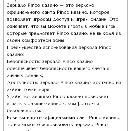
Зеркало Pinco казино – это зеркало
официального сайта Pinco казино, которое
позволяет игрокам доступ к играм онлайн. Это
означает, что вы можете играть в любые игры,
которые предлагает Pinco казино, не выходя из
своей комфортной зоны.
Преимущества использования зеркала Pinco
казино:
Безопасность: зеркало Pinco казино
обеспечивает безопасность вашего счета и
личных данных;
Доступность: зеркало Pinco казино доступно из
любой точки мира;
Удобство: зеркало Pinco казино позволяет
играть в онлайн-казино с комфортом и
безопасностью;
Если вы ищете официальный сайт Pinco казино,
то вы можете использовать зеркало Pinco