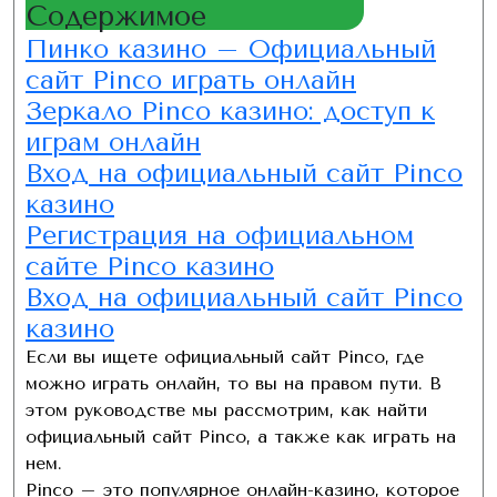
Содержимое
Пинко казино – Официальный
сайт Pinco играть онлайн
Зеркало Pinco казино: доступ к
играм онлайн
Вход на официальный сайт Pinco
казино
Регистрация на официальном
сайте Pinco казино
Вход на официальный сайт Pinco
казино
Если вы ищете официальный сайт Pinco, где
можно играть онлайн, то вы на правом пути. В
этом руководстве мы рассмотрим, как найти
официальный сайт Pinco, а также как играть на
нем.
Pinco – это популярное онлайн-казино, которое