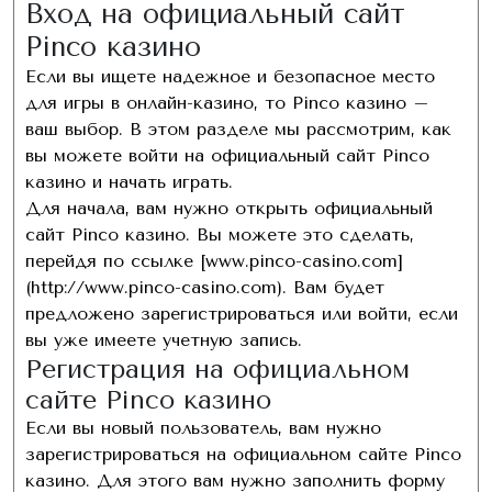
Вход на официальный сайт
Pinco казино
Если вы ищете надежное и безопасное место
для игры в онлайн-казино, то Pinco казино –
ваш выбор. В этом разделе мы рассмотрим, как
вы можете войти на официальный сайт Pinco
казино и начать играть.
Для начала, вам нужно открыть официальный
сайт Pinco казино. Вы можете это сделать,
перейдя по ссылке [www.pinco-casino.com]
(http://www.pinco-casino.com). Вам будет
предложено зарегистрироваться или войти, если
вы уже имеете учетную запись.
Регистрация на официальном
сайте Pinco казино
Если вы новый пользователь, вам нужно
зарегистрироваться на официальном сайте Pinco
казино. Для этого вам нужно заполнить форму