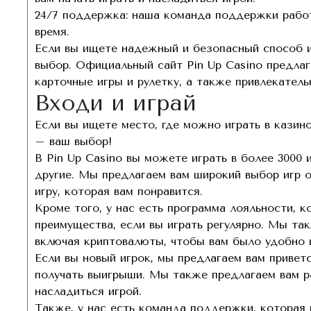
24/7 поддержка: наша команда поддержки работ
время.
Если вы ищете надежный и безопасный способ иг
выбор. Официальный сайт Pin Up Casino предлаг
карточные игры и рулетку, а также привлекатель
Входи и играй
Если вы ищете место, где можно играть в казино
– ваш выбор!
В Pin Up Casino вы можете играть в более 3000 и
другие. Мы предлагаем вам широкий выбор игр о
игру, которая вам понравится.
Кроме того, у нас есть программа лояльности, к
преимущества, если вы играть регулярно. Мы та
включая криптовалюты, чтобы вам было удобно и
Если вы новый игрок, мы предлагаем вам приветс
получать выигрыши. Мы также предлагаем вам ра
насладиться игрой.
Также, у нас есть команда поддержки, которая 