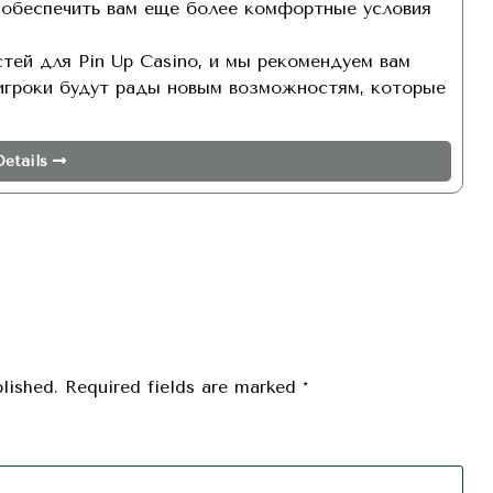
ы обеспечить вам еще более комфортные условия
тей для Pin Up Casino, и мы рекомендуем вам
 игроки будут рады новым возможностям, которые
etails
lished.
Required fields are marked
*