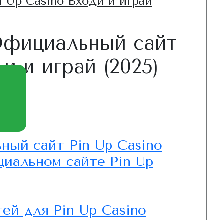
 Up Casino Входи и играй
Search
Официальный сайт
ди и играй (2025)
ый сайт Pin Up Casino
иальном сайте Pin Up
ей для Pin Up Casino