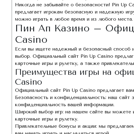
Никогда не забывайте о безопасности! Pin Up C
предлагает игрокам безопасную и надежную игр
можно играть в любое время и из любого места.
Пин Ап Казино – Офици
Casino
Если вы ищете надежный и безопасный способ иг
выбор. Официальный сайт Pin Up Casino предлаг
карточные игры и рулетку, а также привлекатель
Преимущества игры на офиц
Casino
Официальный сайт Pin Up Casino предлагает ва
Безопасность и конфиденциальность: наш сайт 
конфиденциальность вашей информации.
Широкий выбор игр: на нашем сайте вы можете иг
карточные игры и рулетку.
Привлекательные бонусы и акции: мы предлагаем
вам начать играть и насладиться игрой.