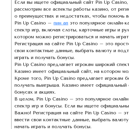
Если вы ищете официальный сайт Pin Up Casino,
рассмотрим все аспекты работы казино, от реги
о преимуществах и недостатках, чтобы помочь в
Pin Up Casino –
пин ап
это популярное онлайн-к
спектр игр, включая слоты, карточные игры и ру
котором можно регистрироваться и начать играт
Регистрация на сайте Pin Up Casino – это прос
свои контактные данные, выбрать валюту и под
играть и получать бонусы.
Pin Up Casino предлагает игрокам широкий спект
Казино имеет официальный сайт, на котором мо
Кроме того, Pin Up Casino предлагает игрокам б
получать выигрыша. Казино имеет официальный
бонусах и акциях.
В целом, Pin Up Casino – это популярное онлай
спектр игр и бонусы. Если вы ищете официальный
Важно! Регистрация на сайте Pin Up Casino – э
ввести свои контактные данные, выбрать валют
начать играть и получать бонусы.