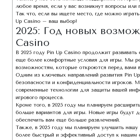
любое время, если у вас возникнут вопросы или
Так что, если вы ищете место, где можно играть
Up Casino – ваш выбор!
2025: Год новых возмож
Casino
В 2025 году Pin Up Casino продолжит развивать
еще более комфортные условия для игры. Мы ре
возможностям, которые откроются перед вами 
Одним из ключевых направлений развития Pin Up 
безопасности и конфиденциальности игроков. 
современные технологии для защиты вашей инф
игрового процесса.
Кроме того, в 2025 году мы планируем расширит
больше вариантов для игры. Новые игры будут д
обеспечить вам еще больше развлечений.
Также, в 2025 году мы планируем улучшить нашу
более быстрый и эффективный доступ к нашим 