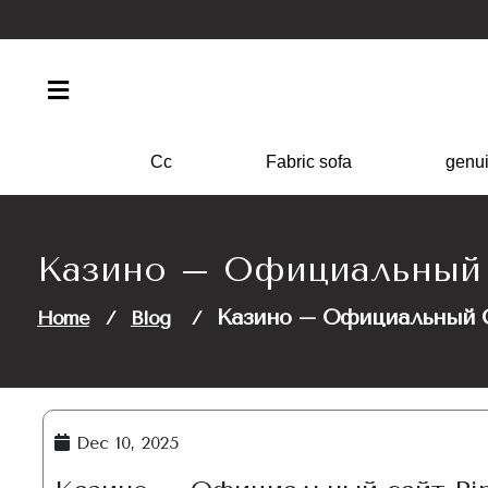
Skip
to
content
Cc
Fabric sofa
genui
Казино – Официальный са
Казино – Официальный Са
Home
/
Blog
/
Dec 10, 2025