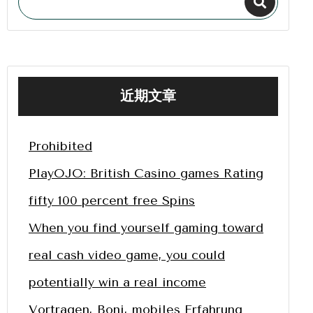
近期文章
Prohibited
PlayOJO: British Casino games Rating
fifty 100 percent free Spins
When you find yourself gaming toward
real cash video game, you could
potentially win a real income
Vortragen, Boni, mobiles Erfahrung