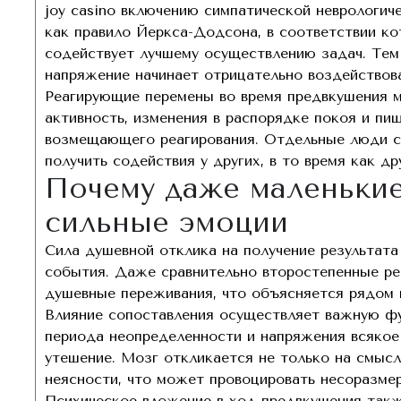
joy casino включению симпатической неврологич
как правило Йеркса-Додсона, в соответствии к
содействует лучшему осуществлению задач. Тем
напряжение начинает отрицательно воздействов
Реагирующие перемены во время предвкушения м
активность, изменения в распорядке покоя и пи
возмещающего реагирования. Отдельные люди с
получить содействия у других, в то время как д
Почему даже маленькие
сильные эмоции
Сила душевной отклика на получение результата
события. Даже сравнительно второстепенные ре
душевные переживания, что объясняется рядом 
Влияние сопоставления осуществляет важную фу
периода неопределенности и напряжения всякое
утешение. Мозг откликается не только на смыс
неясности, что может провоцировать несоразмер
Психическое вложение в ход предвкушения также