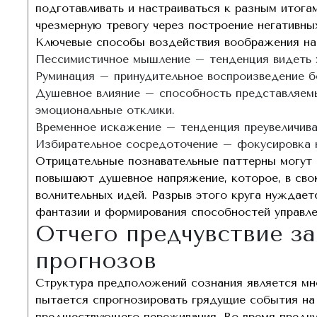
подготавливать и настраиваться к разным итога
чрезмерную тревогу через построение негативны
Ключевые способы воздействия воображения на
Пессимистичное мышление – тенденция видеть 
Руминация – принудительное воспроизведение б
Душевное влияние – способность представляем
эмоциональные отклики.
Временное искажение – тенденция преувеличив
Избирательное сосредоточение – фокусировка н
Отрицательные познавательные паттерны могут 
повышают душевное напряжение, которое, в сво
волнительных идей. Разрыв этого круга нуждает
фантазии и формирования способностей управл
Отчего предчувствие за
прогнозов
Структура предположений сознания является мн
пытается спрогнозировать грядущие события н
предшествующего переживания. Во время предчу