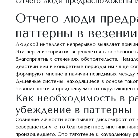
Отчего люди предрасположены и
Отчего люди предр
паттерны в везении
Людской интеллект непрерывно выявляет причинн
Эта черта восприятия выражается в особенности 
благоприятных стечениях обстоятельств. Немал
действий или в конкретные периоды им чаще с
формируют мнение в наличии невидимых между 
Душевные системы, находящиеся в основе тако
безопасности и предсказуемости окружающего 
Как необходимость в р
убеждение в паттерны
Сознание личности испытывает дискомфорт от н
совершается что-то благоприятное, инстинктивн
произошедшего. Это тяготение к каузальному 