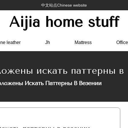
中文站点Chinese website
Aijia home stuff
ne leather
Jh
Mattress
Office
ожены искать паттерны в 
ложены Искать Паттерны В Везении