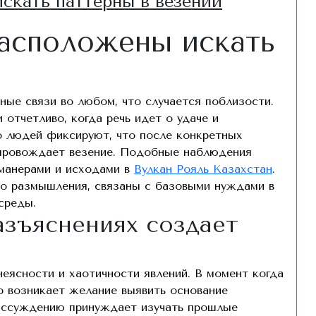
скать паттерны в везении
Search
асположены искать
ые связи во любом, что случается поблизости.
отчетливо, когда речь идет о удаче и
о людей фиксируют, что после конкретных
опровождает везение. Подобные наблюдения
манерами и исходами в
Вулкан Рояль Казахстан
.
го размышления, связаны с базовыми нуждами в
среды.
азъяснениях создает
еясности и хаотичности явлений. В момент когда
о возникает желание выявить основание
рассуждению принуждает изучать прошлые