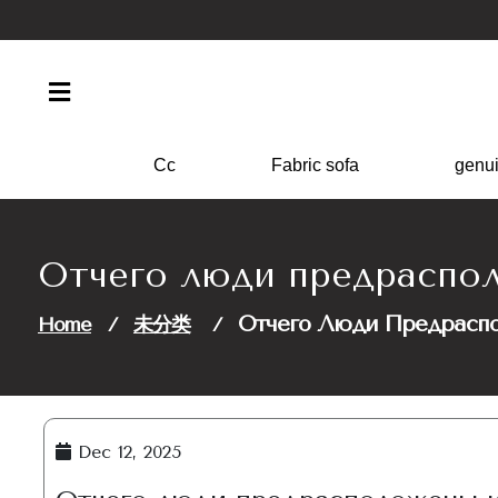
Skip
to
content
Cc
Fabric sofa
genui
Отчего люди предраспол
Отчего Люди Предраспо
Home
/
未分类
/
Dec 12, 2025