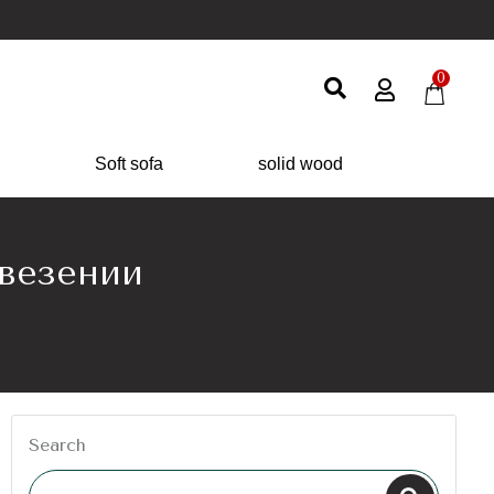
0
Soft sofa
solid wood
везении
Search