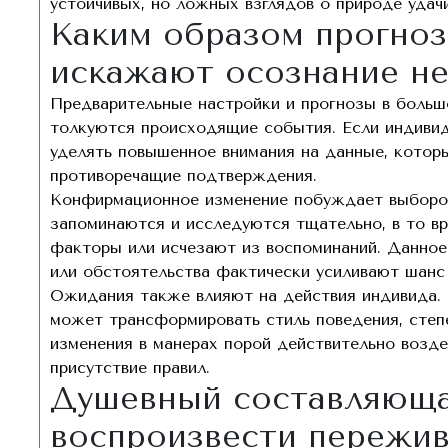
устойчивых, но ложных взглядов о природе удачи
Каким образом прогно
искажают осознание н
Предварительные настройки и прогнозы в большо
толкуются происходящие события. Если индивид 
уделять повышенное внимания на данные, котор
противоречащие подтверждения.
Конфирмационное изменение побуждает выбороч
запоминаются и исследуются тщательно, в то вр
факторы или исчезают из воспоминаний. Данное
или обстоятельства фактически усиливают шанс
Ожидания также влияют на действия индивида.
может трансформировать стиль поведения, степ
изменения в манерах порой действительно возде
присутствие правил.
Душевный составляюща
воспроизвести пережи