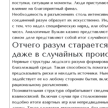
поступки, ситуации и моменты. Люди приступаю
влияние на благоприятный финал.
Необходимость в разъяснениях столь интенсивна
соединений разум образует их искусственно. И
с тем, что надел специфическую наряд, или об
чисел. Аналогичные Вулкан казино представляют
самом деле представляют собой итог случайного
Отчего разум старается
даже в случайных прои
Нервные структуры людского разума формировал
близлежащей среде. Такая способность помогал
предсказывать риски и находить источники. Нын
задействует ее ко любому сторонам бытия, вкл
рациональному разъяснению.
Познавательная структура обрабатывает сведен
взаимосвязей. Включая случаи при столкновении
подобно итоги азартных игр или непредвиденные
логику. Такое случается автоматически, без нам