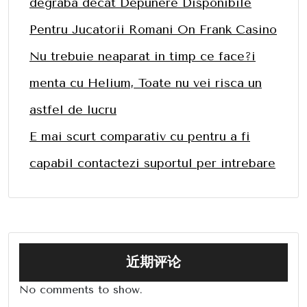
degraba decat Depunere Disponibile
Pentru Jucatorii Romani On Frank Casino
Nu trebuie neaparat in timp ce face?i
menta cu Helium, Toate nu vei risca un
astfel de lucru
E mai scurt comparativ cu pentru a fi
capabil contactezi suportul per intrebare
近期评论
No comments to show.