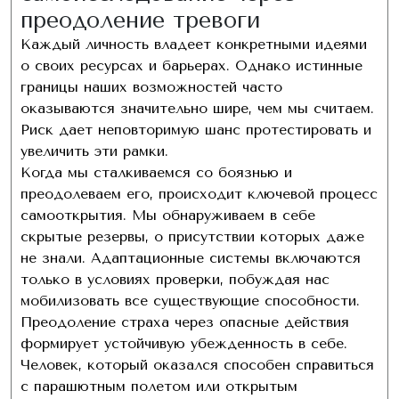
преодоление тревоги
Каждый личность владеет конкретными идеями
о своих ресурсах и барьерах. Однако истинные
границы наших возможностей часто
оказываются значительно шире, чем мы считаем.
Риск дает неповторимую шанс протестировать и
увеличить эти рамки.
Когда мы сталкиваемся со боязнью и
преодолеваем его, происходит ключевой процесс
самооткрытия. Мы обнаруживаем в себе
скрытые резервы, о присутствии которых даже
не знали. Адаптационные системы включаются
только в условиях проверки, побуждая нас
мобилизовать все существующие способности.
Преодоление страха через опасные действия
формирует устойчивую убежденность в себе.
Человек, который оказался способен справиться
с парашютным полетом или открытым