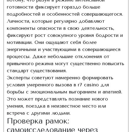
готовности фиксирует гораздо больше
подробностей и особенностей совершающегося.
Личности, которые регулярно добавляют
компоненты опасности в свою деятельность,
фиксируют рост совокупного уровня бодрости и
мотивации. Они ощущают себя более
энергичными и участвующими в совершающиеся
процессы. Даже небольшие отклонения от
привычного режима могут существенно повысить
стандарт существования.
Эксперты советуют намеренно формировать
условия умеренного вызова в r7 casino для
борьбы с эмоциональным выгоранием и апатией.
Это может представлять познание нового
умения, поездка в неизвестное место или
встреча с другими людьми.
Проверка рамок:
самоисследование через