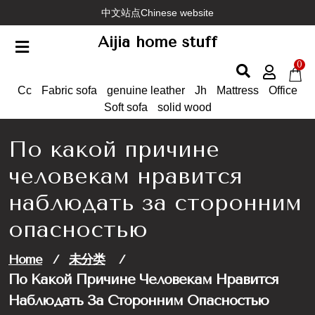
Skip
中文站点Chinese website
to
Aijia home stuff
content
0
Cc
Fabric sofa
genuine leather
Jh
Mattress
Office
Soft sofa
solid wood
По какой причине
человекам нравится
наблюдать за сторонним
опасностью
Home
/
未分类
/
По Какой Причине Человекам Нравится
Наблюдать За Сторонним Опасностью