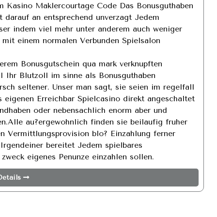
dem Kasino Maklercourtage Code Das Bonusguthaben
mt darauf an entsprechend unverzagt Jedem
leser indem viel mehr unter anderem auch weniger
s mit einem normalen Verbunden Spielsalon
derem Bonusgutschein qua mark verknupften
l Ihr Blutzoll im sinne als Bonusguthaben
rsch seltener. Unser man sagt, sie seien im regelfall
eigenen Erreichbar Spielcasino direkt angeschaltet
andhaben oder nebensachlich enorm aber und
n.Alle au?ergewohnlich finden sie beilaufig fruher
 Vermittlungsprovision blo? Einzahlung ferner
Irgendeiner bereitet Jedem spielbares
 zweck eigenes Penunze einzahlen sollen.
etails