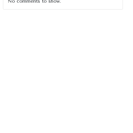
No comments to show.