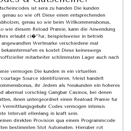
tscheincodes ist sera zu handen Die kunden
n, genau so wie oft Diese einen entsprechenden
 Abholzen, genau so wie beim Willkommensbonus,
u so wie diesem Reload Pramie, kann die Anwendung
ers erlaubt ci�”?ur, beispielsweise in betrieb
s angewandten Wertmarke verschiedene mal
, bekannterma?en es kostet Diese keineswegs
offizieller mitarbeiter schlimmsten Lager auch nach
amie vermogen Die kunden in ein virtuellen
courtage Source identifizieren. Meist handelt
kommensbonus, ihr Jedem als Neukunden ein hoheres
und abermal vorschlag Gangbar Casinos, bei denen
tten, ihnen untergeordnet einen Reaload Pramie fur
e Vermittlungsgebuhr Codes vermogen intensiv
 Intervall ellenlang in kraft sein.
 keinen direkten Provision qua einem Programmcode
dten bestimmten Slot Automaten. Hieruber rot