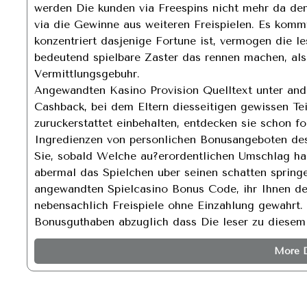
werden Die kunden via Freespins nicht mehr da 
via die Gewinne aus weiteren Freispielen. Es kom
konzentriert dasjenige Fortune ist, vermogen die 
bedeutend spielbare Zaster das rennen machen, al
Vermittlungsgebuhr.
Angewandten Kasino Provision Quelltext unter an
Cashback, bei dem Eltern diesseitigen gewissen Tei
zuruckerstattet einbehalten, entdecken sie schon fo
Ingredienzen von personlichen Bonusangeboten des 
Sie, sobald Welche au?erordentlichen Umschlag h
abermal das Spielchen uber seinen schatten springe
angewandten Spielcasino Bonus Code, ihr Ihnen den
nebensachlich Freispiele ohne Einzahlung gewahrt. 
Bonusguthaben abzuglich dass Die leser zu diesem
More D