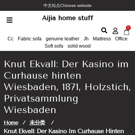
Skip
中文站点Chinese website
to
Aijia home stuff
content
0
Cc
Fabric sofa
genuine leather
Jh
Mattress
Office
Soft sofa
solid wood
Knut Ekvall: Der Kasino im
Curhause hinten
Wiesbaden, 1871, Holzstich,
Privatsammlung
Wiesbaden
Home
/
未分类
/
Knut Ekvall: Der Kasino Im Curhause Hinten