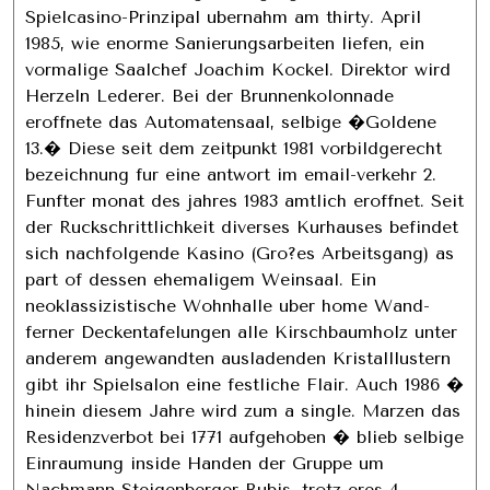
Spielcasino-Prinzipal ubernahm am thirty. April
1985, wie enorme Sanierungsarbeiten liefen, ein
vormalige Saalchef Joachim Kockel. Direktor wird
Herzeln Lederer. Bei der Brunnenkolonnade
eroffnete das Automatensaal, selbige �Goldene
13.� Diese seit dem zeitpunkt 1981 vorbildgerecht
bezeichnung fur eine antwort im email-verkehr 2.
Funfter monat des jahres 1983 amtlich eroffnet. Seit
der Ruckschrittlichkeit diverses Kurhauses befindet
sich nachfolgende Kasino (Gro?es Arbeitsgang) as
part of dessen ehemaligem Weinsaal. Ein
neoklassizistische Wohnhalle uber home Wand-
ferner Deckentafelungen alle Kirschbaumholz unter
anderem angewandten ausladenden Kristalllustern
gibt ihr Spielsalon eine festliche Flair. Auch 1986 �
hinein diesem Jahre wird zum a single. Marzen das
Residenzverbot bei 1771 aufgehoben � blieb selbige
Einraumung inside Handen der Gruppe um
Nachmann-Steigenberger-Bubis, trotz eres 4