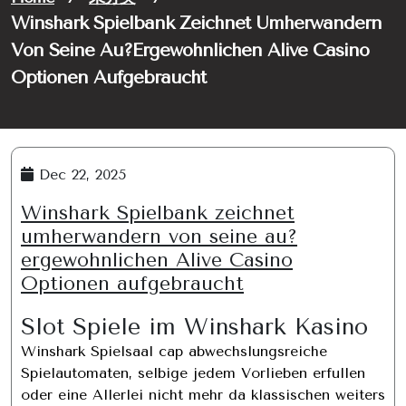
Winshark Spielbank Zeichnet Umherwandern
Von Seine Au?ergewohnlichen Alive Casino
Optionen Aufgebraucht
Dec 22, 2025
Winshark Spielbank zeichnet
umherwandern von seine au?
ergewohnlichen Alive Casino
Optionen aufgebraucht
Slot Spiele im Winshark Kasino
Winshark Spielsaal cap abwechslungsreiche
Spielautomaten, selbige jedem Vorlieben erfullen
oder eine Allerlei nicht mehr da klassischen weiters