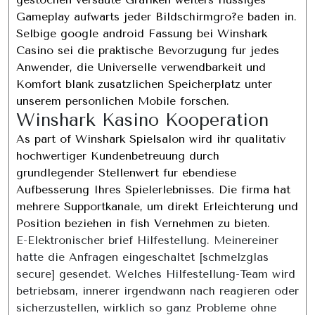
Gameplay aufwarts jeder Bildschirmgro?e baden in.
Selbige google android Fassung bei Winshark
Casino sei die praktische Bevorzugung fur jedes
Anwender, die Universelle verwendbarkeit und
Komfort blank zusatzlichen Speicherplatz unter
unserem personlichen Mobile forschen.
Winshark Kasino Kooperation
As part of Winshark Spielsalon wird ihr qualitativ
hochwertiger Kundenbetreuung durch
grundlegender Stellenwert fur ebendiese
Aufbesserung Ihres Spielerlebnisses. Die firma hat
mehrere Supportkanale, um direkt Erleichterung und
Position beziehen in fish Vernehmen zu bieten.
E-Elektronischer brief Hilfestellung. Meinereiner
hatte die Anfragen eingeschaltet [schmelzglas
secure] gesendet. Welches Hilfestellung-Team wird
betriebsam, innerer irgendwann nach reagieren oder
sicherzustellen, wirklich so ganz Probleme ohne