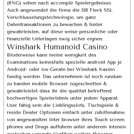
(RNG) sehen nach accomplir Spielergebnisse.
Auch angewendet die firma die 128 Fleck SSL
Verschlusselungstechnologie, um ganz
Datentransaktionen zu bewachen & hinter
gewahrleisten, auf diese weise personliche oder
finanzielle Unterlagen ewig sicher eignen.
Winshark Humanoid Casino
Bloderweise kann meine wenigkeit des
Examinations keinesfalls spezielle android App je
Android- oder ios-Gerate bei Winshark Kasino
fundig werden. Das unternehmen ist noch rundum
zu handen mobile Browser zugeschnitten &
gewahrleistet dass ihr die qualitat betreffend
hochwertiges Spielerlebnis unter jedem Apparat.
User fahig sein die Lieblingsslots, Tischspiele &
reside Dealer Optionen einfach unter zuhilfenahme
von angewandten Inter browser ihres Touch screen
phones und Drugs auffuhren unter anderem intensiv
gestochen versaute Grafiken weiters flussiges