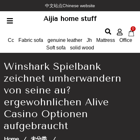
Skip
中文站点Chinese website
to
Aijia home stuff
content
0
Cc
Fabric sofa
genuine leather
Jh
Mattress
Office
Soft sofa
solid wood
Winshark Spielbank
zeichnet umherwandern
von seine au?
ergewohnlichen Alive
Casino Optionen
aufgebraucht
Home
/
未分类
/