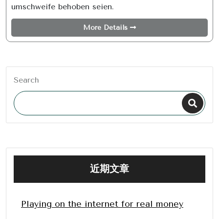
umschweife behoben seien.
More Details
Search
近期文章
Playing on the internet for real money