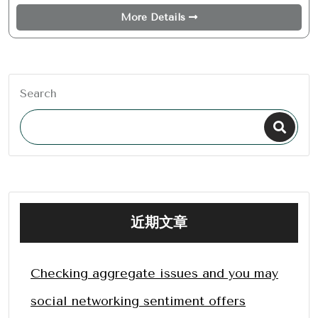
More Details
Search
近期文章
Checking aggregate issues and you may
social networking sentiment offers