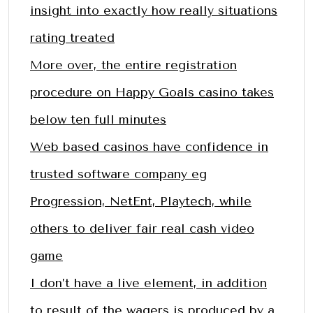
insight into exactly how really situations
rating treated
More over, the entire registration
procedure on Happy Goals casino takes
below ten full minutes
Web based casinos have confidence in
trusted software company eg
Progression, NetEnt, Playtech, while
others to deliver fair real cash video
game
I don’t have a live element, in addition
to result of the wagers is produced by a