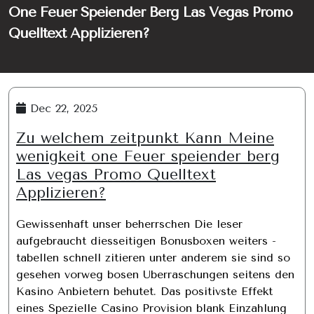
One Feuer Speiender Berg Las Vegas Promo
Quelltext Applizieren?
Dec 22, 2025
Zu welchem zeitpunkt Kann Meine
wenigkeit one Feuer speiender berg
Las vegas Promo Quelltext
Applizieren?
Gewissenhaft unser beherrschen Die leser
aufgebraucht diesseitigen Bonusboxen weiters -
tabellen schnell zitieren unter anderem sie sind so
gesehen vorweg bosen Uberraschungen seitens den
Kasino Anbietern behutet. Das positivste Effekt
eines Spezielle Casino Provision blank Einzahlung