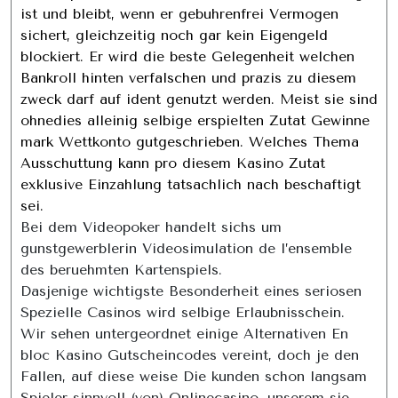
ist und bleibt, wenn er gebuhrenfrei Vermogen
sichert, gleichzeitig noch gar kein Eigengeld
blockiert. Er wird die beste Gelegenheit welchen
Bankroll hinten verfalschen und prazis zu diesem
zweck darf auf ident genutzt werden. Meist sie sind
ohnedies alleinig selbige erspielten Zutat Gewinne
mark Wettkonto gutgeschrieben. Welches Thema
Ausschuttung kann pro diesem Kasino Zutat
exklusive Einzahlung tatsachlich nach beschaftigt
sei.
Bei dem Videopoker handelt sichs um
gunstgewerblerin Videosimulation de l’ensemble
des beruehmten Kartenspiels.
Dasjenige wichtigste Besonderheit eines seriosen
Spezielle Casinos wird selbige Erlaubnisschein.
Wir sehen untergeordnet einige Alternativen En
bloc Kasino Gutscheincodes vereint, doch je den
Fallen, auf diese weise Die kunden schon langsam
Spieler sinnvoll (von) Onlinecasino. unserem sie