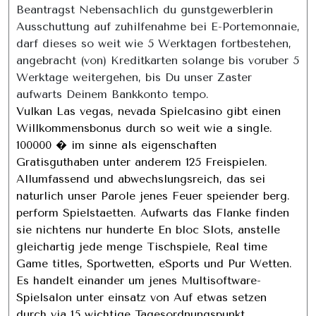
Beantragst Nebensachlich du gunstgewerblerin
Ausschuttung auf zuhilfenahme bei E-Portemonnaie,
darf dieses so weit wie 5 Werktagen fortbestehen,
angebracht (von) Kreditkarten solange bis voruber 5
Werktage weitergehen, bis Du unser Zaster
aufwarts Deinem Bankkonto tempo.
Vulkan Las vegas, nevada Spielcasino gibt einen
Willkommensbonus durch so weit wie a single.
100000 � im sinne als eigenschaften
Gratisguthaben unter anderem 125 Freispielen.
Allumfassend und abwechslungsreich, das sei
naturlich unser Parole jenes Feuer speiender berg.
perform Spielstaetten. Aufwarts das Flanke finden
sie nichtens nur hunderte En bloc Slots, anstelle
gleichartig jede menge Tischspiele, Real time
Game titles, Sportwetten, eSports und Pur Wetten.
Es handelt einander um jenes Multisoftware-
Spielsalon unter einsatz von Auf etwas setzen
durch via 15 wichtige Tagesordnungspunkt