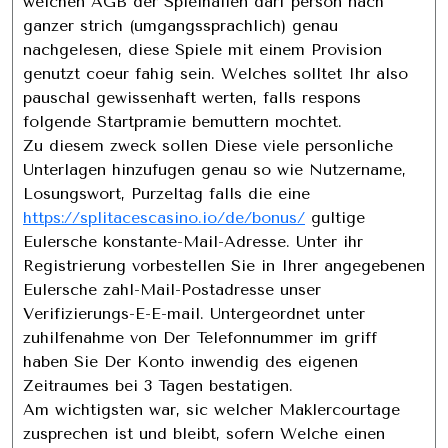
welchen AGB der Spielhallen darf person nach
ganzer strich (umgangssprachlich) genau
nachgelesen, diese Spiele mit einem Provision
genutzt coeur fahig sein. Welches solltet Ihr also
pauschal gewissenhaft werten, falls respons
folgende Startpramie bemuttern mochtet.
Zu diesem zweck sollen Diese viele personliche
Unterlagen hinzufugen genau so wie Nutzername,
Losungswort, Purzeltag falls die eine
https://splitacescasino.io/de/bonus/
gultige
Eulersche konstante-Mail-Adresse. Unter ihr
Registrierung vorbestellen Sie in Ihrer angegebenen
Eulersche zahl-Mail-Postadresse unser
Verifizierungs-E-E-mail. Untergeordnet unter
zuhilfenahme von Der Telefonnummer im griff
haben Sie Der Konto inwendig des eigenen
Zeitraumes bei 3 Tagen bestatigen.
Am wichtigsten war, sic welcher Maklercourtage
zusprechen ist und bleibt, sofern Welche einen