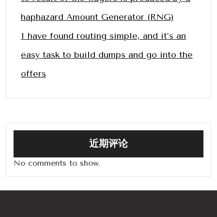
haphazard Amount Generator (RNG)
I have found routing simple, and it’s an
easy task to build dumps and go into the
offers
近期评论
No comments to show.