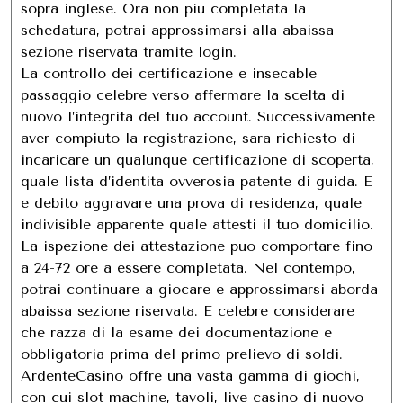
sopra inglese. Ora non piu completata la
schedatura, potrai approssimarsi alla abaissa
sezione riservata tramite login.
La controllo dei certificazione e insecable
passaggio celebre verso affermare la scelta di
nuovo l’integrita del tuo account. Successivamente
aver compiuto la registrazione, sara richiesto di
incaricare un qualunque certificazione di scoperta,
quale lista d’identita ovverosia patente di guida. E
e debito aggravare una prova di residenza, quale
indivisible apparente quale attesti il tuo domicilio.
La ispezione dei attestazione puo comportare fino
a 24-72 ore a essere completata. Nel contempo,
potrai continuare a giocare e approssimarsi aborda
abaissa sezione riservata. E celebre considerare
che razza di la esame dei documentazione e
obbligatoria prima del primo prelievo di soldi.
ArdenteCasino offre una vasta gamma di giochi,
con cui slot machine, tavoli, live casino di nuovo