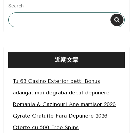
Search
近期文章
Tu 63 Casino Exterior betti Bonus
adaugat mai degraba decat depunere
Romania & Cazinouri Ane martisor 2026
Gyrate Gratuite Fara Depunere 2026:
Oferte cu 500 Free Spins