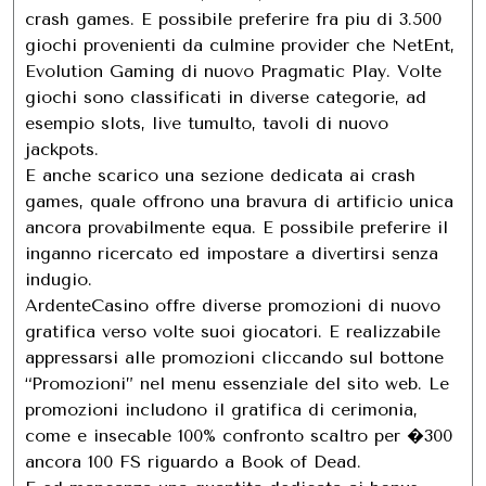
crash games. E possibile preferire fra piu di 3.500
giochi provenienti da culmine provider che NetEnt,
Evolution Gaming di nuovo Pragmatic Play. Volte
giochi sono classificati in diverse categorie, ad
esempio slots, live tumulto, tavoli di nuovo
jackpots.
E anche scarico una sezione dedicata ai crash
games, quale offrono una bravura di artificio unica
ancora provabilmente equa. E possibile preferire il
inganno ricercato ed impostare a divertirsi senza
indugio.
ArdenteCasino offre diverse promozioni di nuovo
gratifica verso volte suoi giocatori. E realizzabile
appressarsi alle promozioni cliccando sul bottone
“Promozioni” nel menu essenziale del sito web. Le
promozioni includono il gratifica di cerimonia,
come e insecable 100% confronto scaltro per �300
ancora 100 FS riguardo a Book of Dead.