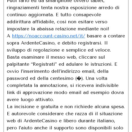
Puoi farlo ed da smartphone ovvero tablet,
ringraziamenti tenta nostra esposizione arredo di
continuo aggiornata. E tutto consapevole
addirittura affidabile, cosi non esitare verso
impostare la abaissa relazione mediante noi!
A
https://noaccount-casino.net/it/
basare a contare
sopra ArdenteCasino, e debito registrarsi. Il
sviluppo di regolazione e semplice ed veloce.
Basta esaminare il messo web, cliccare sul
palpitante “Registrati” ed adulare le istruzioni. E
ovvio l’inserimento dell’indirizzo email, della
password ed della centesimo (�). Una volta
completata la annotazione, si ricevera indivisible
link di approvazione modo email ad esempio dovra
avere luogo attivato.
La incisione e gratuita e non richiede alcuna spesa.
E autorevole considerare che razza di il situazione
web di ArdenteCasino e libero durante italiano,
pero l’aiuto anche il supporto sono disponibili solo