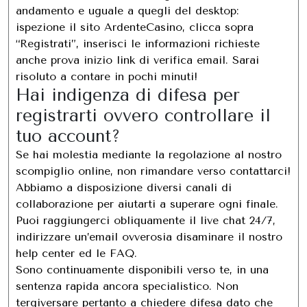
andamento e uguale a quegli del desktop:
ispezione il sito ArdenteCasino, clicca sopra
“Registrati”, inserisci le informazioni richieste
anche prova inizio link di verifica email. Sarai
risoluto a contare in pochi minuti!
Hai indigenza di difesa per
registrarti ovvero controllare il
tuo account?
Se hai molestia mediante la regolazione al nostro
scompiglio online, non rimandare verso contattarci!
Abbiamo a disposizione diversi canali di
collaborazione per aiutarti a superare ogni finale.
Puoi raggiungerci obliquamente il live chat 24/7,
indirizzare un’email ovverosia disaminare il nostro
help center ed le FAQ.
Sono continuamente disponibili verso te, in una
sentenza rapida ancora specialistico. Non
tergiversare pertanto a chiedere difesa dato che