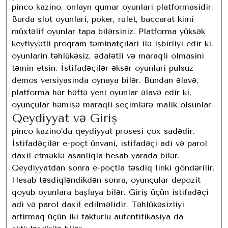
pinco kazino, onlayn qumar oyunları platformasıdır.
Burda slot oyunları, poker, rulet, baccarat kimi
müxtəlif oyunlar tapa bilərsiniz. Platforma yüksək
keyfiyyətli proqram təminatçıları ilə işbirliyi edir ki,
oyunların təhlükəsiz, ədalətli və maraqlı olmasını
təmin etsin. İstifadəçilər əksər oyunları pulsuz
demos versiyasında oynaya bilər. Bundan əlavə,
platforma hər həftə yeni oyunlar əlavə edir ki,
oyunçular həmişə maraqlı seçimlərə malik olsunlar.
Qeydiyyat və Giriş
pinco kazino’da qeydiyyat prosesi çox sadədir.
İstifadəçilər e-poçt ünvanı, istifadəçi adı və parol
daxil etməklə asanlıqla hesab yarada bilər.
Qeydiyyatdan sonra e-poçtla təsdiq linki göndərilir.
Hesab təsdiqləndikdən sonra, oyunçular depozit
qoyub oyunlara başlaya bilər. Giriş üçün istifadəçi
adı və parol daxil edilməlidir. Təhlükəsizliyi
artırmaq üçün iki fakturlu autentifikasiya da