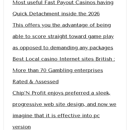
Most useful Fast Payout Casinos having
Quick Detachment inside the 2026
This offers you the advantage of being
able to score straight toward game play
as opposed to demanding any packages
Best Local casino Internet sites British :
More than 70 Gambling enterprises
Rated & Assessed
Chip’N Profit enjoys preferred a sleek,
progressive web site design, and now we
imagine that it is effective into pc
version