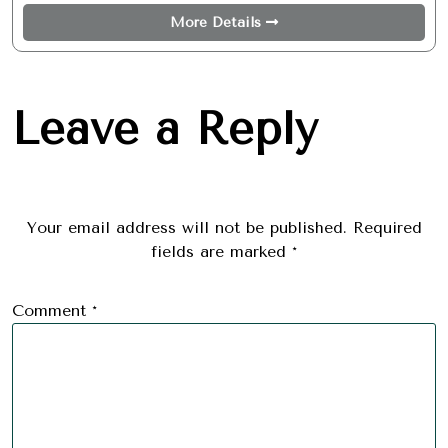
More Details
Leave a Reply
Your email address will not be published.
Required
fields are marked
*
Comment
*