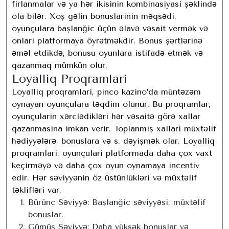
fırlanmalar və ya hər ikisinin kombinasiyası şəklində
ola bilər. Xoş gəlin bonuslarının məqsədi,
oyunçulara başlanğıc üçün əlavə vəsait vermək və
onları platformaya öyrətməkdir. Bonus şərtlərinə
əməl etdikdə, bonusu oyunlara istifadə etmək və
qazanmaq mümkün olur.
Loyallıq Proqramları
Loyallıq proqramları, pinco kazino’da müntəzəm
oynayan oyunçulara təqdim olunur. Bu proqramlar,
oyunçuların xərclədikləri hər vəsaitə görə xallar
qazanmasına imkan verir. Toplanmış xalları müxtəlif
hədiyyələrə, bonuslara və s. dəyişmək olar. Loyallıq
proqramları, oyunçuları platformada daha çox vaxt
keçirməyə və daha çox oyun oynamaya incentiv
edir. Hər səviyyənin öz üstünlükləri və müxtəlif
təklifləri var.
Bürünc Səviyyə: Başlanğıc səviyyəsi, müxtəlif
bonuslar.
Gümüş Səviyyə: Daha yüksək bonuslar və