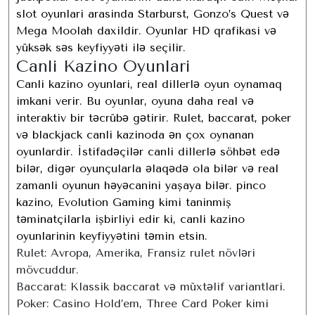
slot oyunları arasında Starburst, Gonzo’s Quest və
Mega Moolah daxildir. Oyunlar HD qrafikası və
yüksək səs keyfiyyəti ilə seçilir.
Canlı Kazino Oyunları
Canlı kazino oyunları, real dillerlə oyun oynamaq
imkanı verir. Bu oyunlar, oyuna daha real və
interaktiv bir təcrübə gətirir. Rulet, baccarat, poker
və blackjack canlı kazinoda ən çox oynanan
oyunlardır. İstifadəçilər canlı dillerlə söhbət edə
bilər, digər oyunçularla əlaqədə ola bilər və real
zamanlı oyunun həyəcanını yaşaya bilər. pinco
kazino, Evolution Gaming kimi tanınmış
təminatçılarla işbirliyi edir ki, canlı kazino
oyunlarının keyfiyyətini təmin etsin.
Rulet: Avropa, Amerika, Fransız rulet növləri
mövcuddur.
Baccarat: Klassik baccarat və müxtəlif variantları.
Poker: Casino Hold’em, Three Card Poker kimi