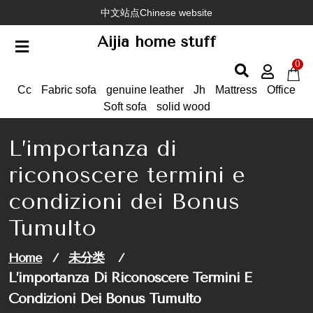
Skip
中文站点Chinese website
to
Aijia home stuff
content
0
Cc
Fabric sofa
genuine leather
Jh
Mattress
Office
Soft sofa
solid wood
L’importanza di
riconoscere termini e
condizioni dei Bonus
Tumulto
Home
/
未分类
/
L’importanza Di Riconoscere Termini E
Condizioni Dei Bonus Tumulto