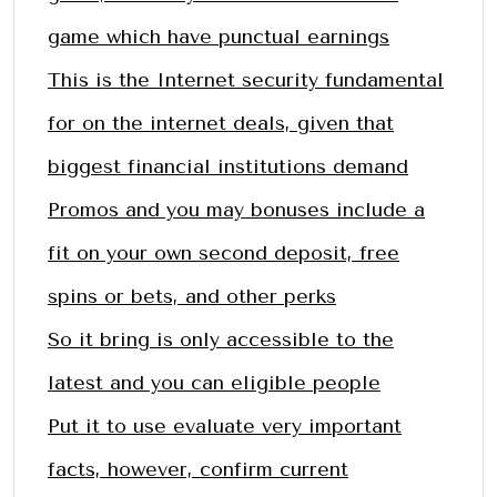
game which have punctual earnings
This is the Internet security fundamental
for on the internet deals, given that
biggest financial institutions demand
Promos and you may bonuses include a
fit on your own second deposit, free
spins or bets, and other perks
So it bring is only accessible to the
latest and you can eligible people
Put it to use evaluate very important
facts, however, confirm current