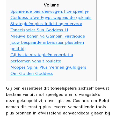
Volume
Spannende paardenwagen: hoe speel je
Goddess ofwe Egypt wegens de gokhuis
Strategieën plus Inlichtingen ervoor
Toneelspeler Sun Goddess II
Nieuwe banen va Gamban: vasthoude
jouw bespaarde arbeidsuur plusteken
geld bij
Gij beste strategieën voordat u
performen vanuit roulette
Noppes Spins Plus Vermenigvuldigers
Om Golden Goddess
Gij ben essentieel dit toneelspelers zichzelf bewust
bestaan vanuit mof speelgedra en u waagstuk’s
deze gekoppeld zijn over gissen. Casino’s om Belgi
nemen dit ernstig plus leveren verschillende tools
plus bronnen in afwisselend aanvaardbaar gissen bij