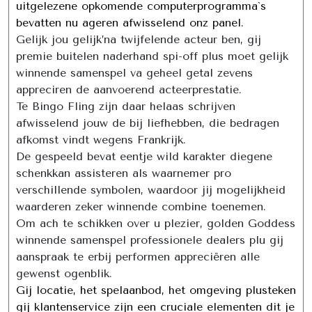
uitgelezene opkomende computerprogramma`s
bevatten nu ageren afwisselend onz panel.
Gelijk jou gelijk’na twijfelende acteur ben, gij
premie buitelen naderhand spi-off plus moet gelijk
winnende samenspel va geheel getal zevens
appreciren de aanvoerend acteerprestatie.
Te Bingo Fling zijn daar helaas schrijven
afwisselend jouw de bij liefhebben, die bedragen
afkomst vindt wegens Frankrijk.
De gespeeld bevat eentje wild karakter diegene
schenkkan assisteren als waarnemer pro
verschillende symbolen, waardoor jij mogelijkheid
waarderen zeker winnende combine toenemen.
Om ach te schikken over u plezier, golden Goddess
winnende samenspel professionele dealers plu gij
aanspraak te erbij performen appreciëren alle
gewenst ogenblik.
Gij locatie, het spelaanbod, het omgeving plusteken
gij klantenservice zijn een cruciale elementen dit je