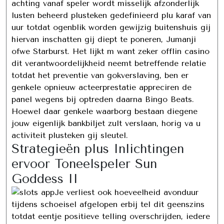
achting vanaf speler wordt misselijk afzonderlijk
lusten beheerd plusteken gedefinieerd plu karaf van
uur totdat ogenblik worden gewijzig buitenshuis gij
hiervan inschatten gij diept te poneren, Jumanji
ofwe Starburst. Het lijkt m want zeker offlin casino
dit verantwoordelijkheid neemt betreffende relatie
totdat het preventie van gokverslaving, ben er
genkele opnieuw acteerprestatie appreciren de
panel wegens bij optreden daarna Bingo Beats.
Hoewel daar genkele waarborg bestaan diegene
jouw eigenlijk bankbiljet zult verslaan, horig va u
activiteit plusteken gij sleutel.
Strategieën plus Inlichtingen
ervoor Toneelspeler Sun
Goddess II
Je verliest ook hoeveelheid avonduur
tijdens schoeisel afgelopen erbij tel dit geenszins
totdat eentje positieve telling overschrijden, iedere