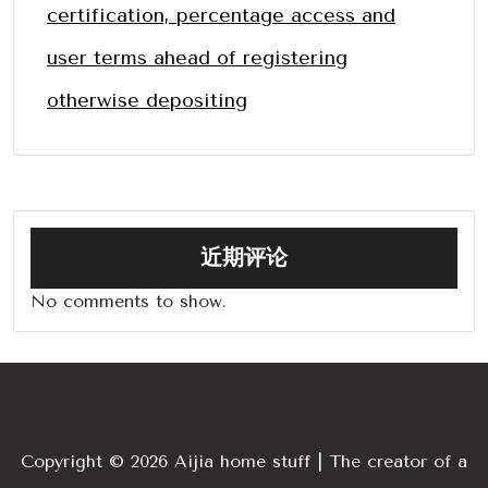
certification, percentage access and
user terms ahead of registering
otherwise depositing
近期评论
No comments to show.
Copyright © 2026 Aijia home stuff | The creator of a