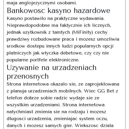
maja anglojezycznymi osobami.
Bankowosc kasyno hazardowe
Kasyno postawilo na praktyczne wydawania.
Nieprawdopodobne ma faktycznie ich licznych,
jednak uzytkownik z tamtych (MiFinity) cechy
prawdziwy rozbudowane praca i mozesz umozliwia
srodkow dostepu innych ludzi popularnych opcji
platniczych jak wtyczka debetowe, czy czy nie
popularne portfele elektroniczne.
Uzywanie na urzadzeniach
przenosnych
Strona internetowa okazalo sie, ze zaprojektowana
z planuja urzadzeniach mobilnych. Wiec GG Bet z
telefon dobrze sobie radzic wydaje sie ze
wszystkim urzadzeniami. Strona internetowa
natychmiast zmienia sie na rodzaju i mozesz
dlugosci urzadzenia, zmieniajac system oczu,
danych i mozesz samych gier. Wiekszosc dziala