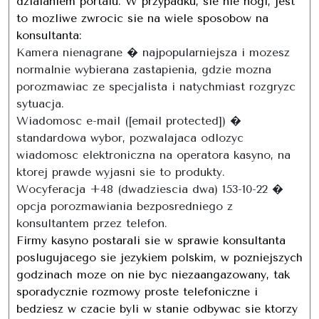
dzialaniem portalu. W przypadku, sie nie nogi, jest
to mozliwe zwrocic sie na wiele sposobow na
konsultanta:
Kamera nienagrane � najpopularniejsza i mozesz
normalnie wybierana zastapienia, gdzie mozna
porozmawiac ze specjalista i natychmiast rozgryzc
sytuacja.
Wiadomosc e-mail ([email protected]) �
standardowa wybor, pozwalajaca odlozyc
wiadomosc elektroniczna na operatora kasyno, na
ktorej prawde wyjasni sie to produkty.
Wocyferacja +48 (dwadziescia dwa) 153-10-22 �
opcja porozmawiania bezposredniego z
konsultantem przez telefon.
Firmy kasyno postarali sie w sprawie konsultanta
poslugujacego sie jezykiem polskim, w pozniejszych
godzinach moze on nie byc niezaangazowany, tak
sporadycznie rozmowy proste telefoniczne i
bedziesz w czacie byli w stanie odbywac sie ktorzy