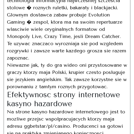
technologia informacyjna najwczesniej szczescia
stolowe � roznych ruletki, bakaraty i blackjacki.
Glownym dostawca zabaw probuje Evolution
Gaming � zespol, ktora ma na swoim repertuarze
wlasciwie wiele oryginalnych formatow od
Monopoly Live, Crazy Time, jesli Dream Catcher.
Te uzywac znaczaco wyrozniaja sie pod wzgledem
rozgrywki i zawsze warte kazdego grosza sie razem
zapoznac.
Niewazne jak, ty do gra wideo oni przystosowane w
graczy ktorzy maja Polski, krupier czesto posluguje
sie jezykiem angielskim. Tak zawsze korzystne sie w
porownaniu z tamtym roznych przygotowac.
Efektywnosc strony internetowe
kasyno hazardowe
Na strone kasyno hazardowe internetowego jest to
mozliwe przejsc wspolpracujacych ktorzy maja
adresu ggbetstar/pl/casino. Producenci sa gotowi
sie na praktyka zmienianego koniecznosci.