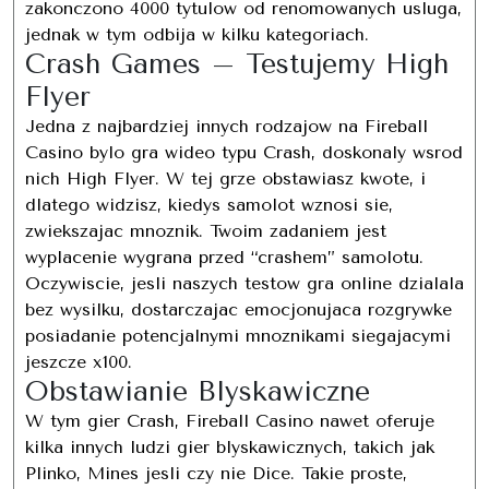
zakonczono 4000 tytulow od renomowanych usluga,
jednak w tym odbija w kilku kategoriach.
Crash Games – Testujemy High
Flyer
Jedna z najbardziej innych rodzajow na Fireball
Casino bylo gra wideo typu Crash, doskonaly wsrod
nich High Flyer. W tej grze obstawiasz kwote, i
dlatego widzisz, kiedys samolot wznosi sie,
zwiekszajac mnoznik. Twoim zadaniem jest
wyplacenie wygrana przed “crashem” samolotu.
Oczywiscie, jesli naszych testow gra online dzialala
bez wysilku, dostarczajac emocjonujaca rozgrywke
posiadanie potencjalnymi mnoznikami siegajacymi
jeszcze x100.
Obstawianie Blyskawiczne
W tym gier Crash, Fireball Casino nawet oferuje
kilka innych ludzi gier blyskawicznych, takich jak
Plinko, Mines jesli czy nie Dice. Takie proste,