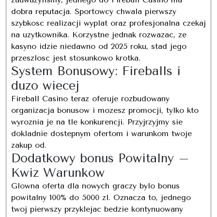
dobra reputacja. Sportowcy chwala pierwszy
szybkosc realizacji wyplat oraz profesjonalna czekaj
na uzytkownika. Korzystne jednak rozwazac, ze
kasyno idzie niedawno od 2025 roku, stad jego
przeszlosc jest stosunkowo krotka.
System Bonusowy: Fireballs i
duzo wiecej
Fireball Casino teraz oferuje rozbudowany
organizacja bonusow i mozesz promocji, tylko kto
wyroznia je na tle konkurencji. Przyjrzyjmy sie
dokladnie dostepnym ofertom i warunkom twoje
zakup od.
Dodatkowy bonus Powitalny –
Kwiz Warunkow
Glowna oferta dla nowych graczy bylo bonus
powitalny 100% do 5000 zl. Oznacza to, jednego
twoj pierwszy przyklejac bedzie kontynuowany