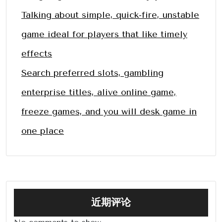
Talking about simple, quick-fire, unstable
game ideal for players that like timely
effects
Search preferred slots, gambling
enterprise titles, alive online game,
freeze games, and you will desk game in
one place
近期评论