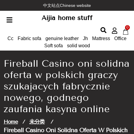
Skip
中文站点Chinese website
to
Aijia home stuff
content
0
Cc
Fabric sofa
genuine leather
Jh
Mattress
Office
Soft sofa
solid wood
Fireball Casino oni solidna
oferta w polskich graczy
szukajacych fabrycznie
nowego, godnego
zaufania kasyna online
Home
/
未分类
/
Fireball Casino Oni Solidna Oferta W Polskich