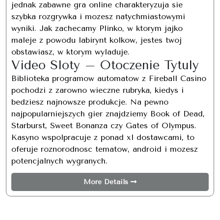
jednak zabawne gra online charakteryzuja sie
szybka rozgrywka i mozesz natychmiastowymi
wyniki. Jak zachecamy Plinko, w ktorym jajko
maleje z powodu labirynt kolkow, jestes twoj
obstawiasz, w ktorym wyladuje.
Video Sloty – Otoczenie Tytuly
Biblioteka programow automatow z Fireball Casino
pochodzi z zarowno wieczne rubryka, kiedys i
bedziesz najnowsze produkcje. Na pewno
najpopularniejszych gier znajdziemy Book of Dead,
Starburst, Sweet Bonanza czy Gates of Olympus.
Kasyno wspolpracuje z ponad xl dostawcami, to
oferuje roznorodnosc tematow, android i mozesz
potencjalnych wygranych.
More Details