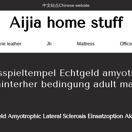
中文站点Chinese website
Aijia home stuff
ne leather
Jh
Mattress
Office
spieltempel Echtgeld amyotro
hinterher bedingung adult ma
d Amyotrophic Lateral Sclerosis Einsatzoption Ak