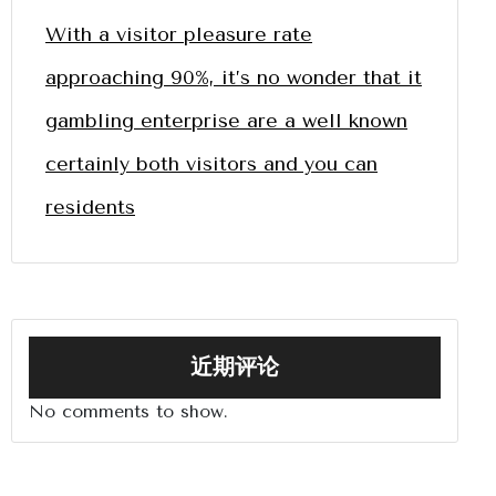
With a visitor pleasure rate
approaching 90%, it’s no wonder that it
gambling enterprise are a well known
certainly both visitors and you can
residents
近期评论
No comments to show.