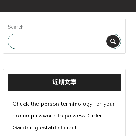
Search
近期文章
Check the person terminology for your
promo password to possess Cider
Gambling establishment