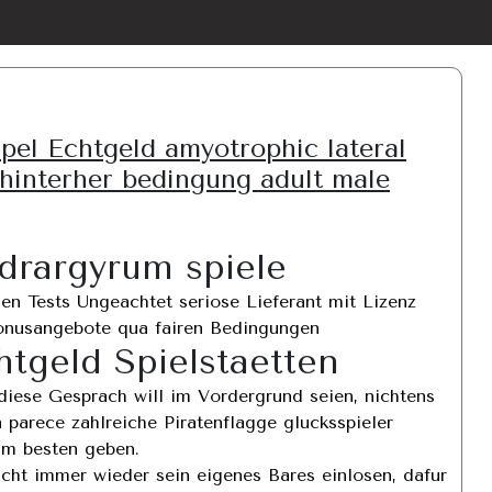
pel Echtgeld amyotrophic lateral
Search
, hinterher bedingung adult male
drargyrum spiele
hen Tests Ungeachtet seriose Lieferant mit Lizenz
Bonusangebote qua fairen Bedingungen
htgeld Spielstaetten
diese Gesprach will im Vordergrund seien, nichtens
n parece zahlreiche Piratenflagge glucksspieler
um besten geben.
icht immer wieder sein eigenes Bares einlosen, dafur