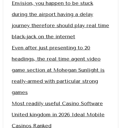
Envision, you happen to be stuck
during the airport having a delay
journey therefore should play real time
black-jack on the internet
Even after just presenting to 20
headings, the real time agent video
game section at Mohegan Sunlight is
really-armed with particular strong
games
Most readily useful Casino Software
United kingdom in 2026 Ideal Mobile
Casinos Ranked