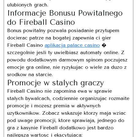
ulubionych grach.
Informacje Bonusu Powitalnego
do Fireball Casino
Bonus powitalny pozwala posiadanie przytupem
docierac patrze na bogatej zapewnia ci gier
Fireball Casino
aplikacja palace casino
�
szczegolnie jesli ty uwielbiasz automaty online. Z
powodu dodatkowym darmowym spinom poczujesz
emocje gra online, nie ryzykujac o wiele za duzo z
srodkow na starcie.
Promocje w stalych graczy
Fireball Casino nie zapomina ewa w sprawie
stalych bywalcach, codziennie organizujac rozmaite
promocje i mozesz premia w aktywnych
uzytkownikow. Zobacz wskazuje ktorzy maja wziac
pod uwage promocji, ktore sprawiaja, jednego do
gra z kasynie Fireball dodatkowo jest bardzo
najlepsza wartosc i ekscytujaca: