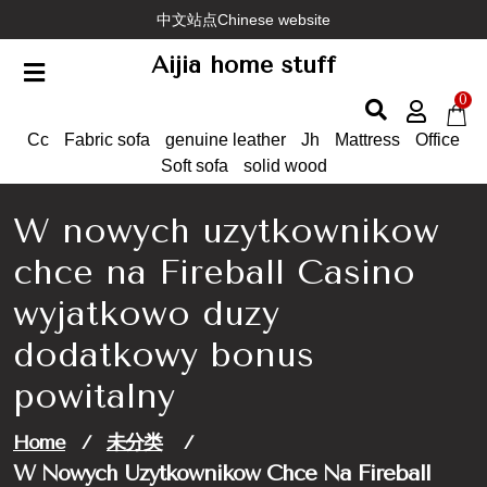
Skip
中文站点Chinese website
to
Aijia home stuff
content
0
Cc
Fabric sofa
genuine leather
Jh
Mattress
Office
Soft sofa
solid wood
W nowych uzytkownikow
chce na Fireball Casino
wyjatkowo duzy
dodatkowy bonus
powitalny
Home
/
未分类
/
W Nowych Uzytkownikow Chce Na Fireball