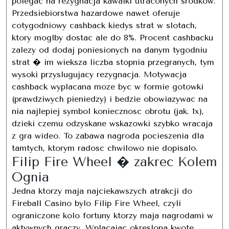
polegac na rezygnacja kawalki utraconych srodkow.
Przedsiebiorstwa hazardowe nawet oferuje
cotygodniowy cashback kiedys strat w slotach,
ktory moglby dostac ale do 8%. Procent cashbacku
zalezy od dodaj poniesionych na danym tygodniu
strat � im wieksza liczba stopnia przegranych, tym
wysoki przyslugujacy rezygnacja. Motywacja
cashback wyplacana moze byc w formie gotowki
(prawdziwych pieniedzy) i bedzie obowiazywac na
nia najlepiej symbol koniecznosc obrotu (jak. 1x),
dzieki czemu odzyskane wskazowki szybko wracaja
z gra wideo. To zabawa nagroda pocieszenia dla
tamtych, ktorym radosc chwilowo nie dopisalo.
Filip Fire Wheel � zakrec Kolem
Ognia
Jedna ktorzy maja najciekawszych atrakcji do
Fireball Casino bylo Filip Fire Wheel, czyli
ograniczone kolo fortuny ktorzy maja nagrodami w
aktywnych graczy. Wplacajac okreslona kwote