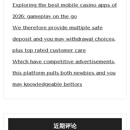
Exploring the best mobile casino apps of
2026: gameplay on the go
We therefore provide multiple safe
deposit and you may withdrawal choices,
plus top rated customer care
Which have competitive advertisements,
this platform pulls both newbies and you
may knowledgeable bettors
近期评论