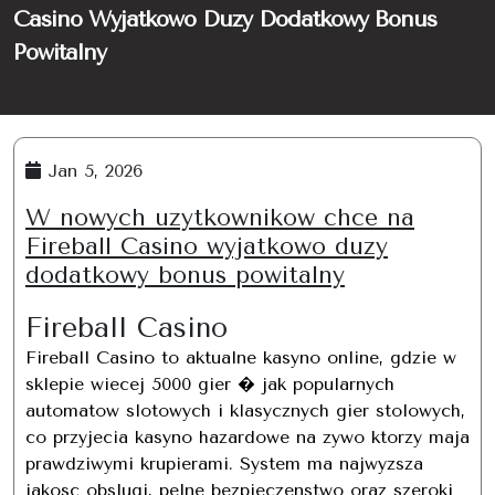
Casino Wyjatkowo Duzy Dodatkowy Bonus
Powitalny
Jan 5, 2026
W nowych uzytkownikow chce na
Fireball Casino wyjatkowo duzy
dodatkowy bonus powitalny
Fireball Casino
Fireball Casino to aktualne kasyno online, gdzie w
sklepie wiecej 5000 gier � jak popularnych
automatow slotowych i klasycznych gier stolowych,
co przyjecia kasyno hazardowe na zywo ktorzy maja
prawdziwymi krupierami. System ma najwyzsza
jakosc obslugi, pelne bezpieczenstwo oraz szeroki