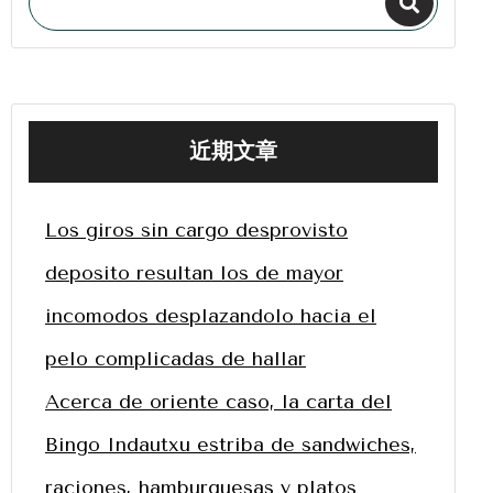
近期文章
Los giros sin cargo desprovisto
deposito resultan los de mayor
incomodos desplazandolo hacia el
pelo complicadas de hallar
Acerca de oriente caso, la carta del
Bingo Indautxu estriba de sandwiches,
raciones, hamburguesas y platos