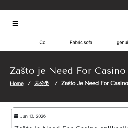
Skip
to
content
Cc
Fabric sofa
genui
Zašto je Need For Casino 
Zašto Je Need For Casino
Home
/
未分类
/
Jun 13, 2026